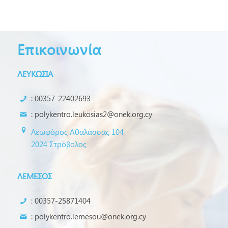
Επικοινωνία
ΛΕΥΚΩΣΙΑ
: 00357-22402693
:
polykentro.leukosias2@onek.org.cy
Λεωφόρος Αθαλάσσας 104
2024 Στρόβολος
ΛΕΜΕΣΟΣ
: 00357-25871404
:
polykentro.lemesou@onek.org.cy