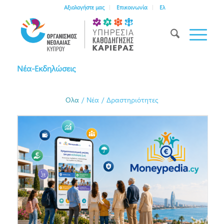
Αξιολογήστε μας
Επικοινωνία
Ελ
Νέα-Εκδηλώσεις
Ολα
/
Νέα
/
Δραστηριότητες