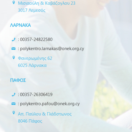
Μισιαούλη & Καβάζογλου 23
3017 Λεμεσός
ΛΑΡΝΑΚΑ
: 00357-24822580
:
polykentro.larnakas@onek.org.cy
Φανερωμένης 62
6025 Λάρνακα
ΠΑΦΟΣ
: 00357-26306419
:
polykentro.pafou@onek.org.cy
Απ. Παύλου & Γλάδστωνος
8046 Πάφος