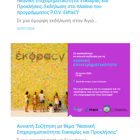
Νεανική Επιχειρηματικότητα: Ευκαιρίες και
Προκλήσεις. Εκδήλωση στο πλαίσιο του
προγράμματος P.O.V. EkfraCY
Σε μια όμορφη εκδήλωση στον Άγιο…
02/07/2026
Ανοικτή Συζήτηση με θέμα “Νεανική
Επιχειρηματικότητα: Ευκαιρίες και Προκλήσεις”