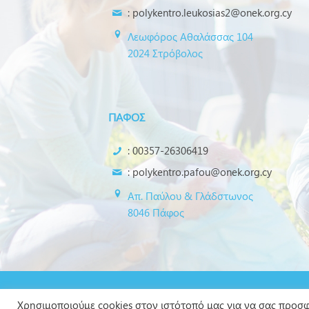
:
polykentro.leukosias2@onek.org.cy
Λεωφόρος Αθαλάσσας 104
2024 Στρόβολος
ΠΑΦΟΣ
: 00357-26306419
:
polykentro.pafou@onek.org.cy
Απ. Παύλου & Γλάδστωνος
8046 Πάφος
Πολιτική Προστασίας Προσωπικών Δεδο
Χρησιμοποιούμε cookies στον ιστότοπό μας για να σας προσφ