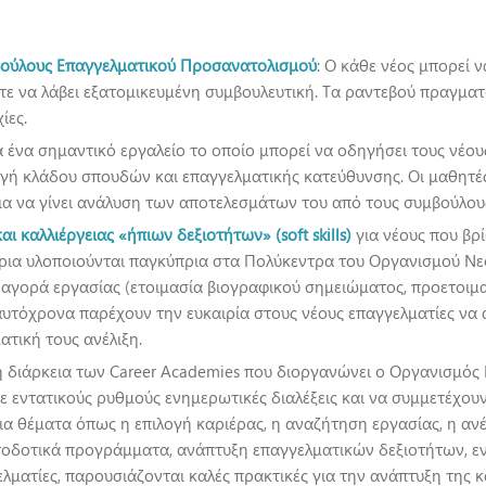
ούλους Επαγγελματικού Προσανατολισμού
: Ο κάθε νέος μπορεί 
τε να λάβει εξατομικευμένη συμβουλευτική. Τα ραντεβού πραγμα
ίες.
ια ένα σημαντικό εργαλείο το οποίο μπορεί να οδηγήσει τους νέο
γή κλάδου σπουδών και επαγγελματικής κατεύθυνσης. Οι μαθητές
ια να γίνει ανάλυση των αποτελεσμάτων του από τους συμβούλου
καλλιέργειας «ήπιων δεξιοτήτων» (soft skills)
για νέους που βρί
ρια υλοποιούνται παγκύπρια στα Πολύκεντρα του Οργανισμού Νεο
γορά εργασίας (ετοιμασία βιογραφικού σημειώματος, προετοιμασ
αυτόχρονα παρέχουν την ευκαιρία στους νέους επαγγελματίες να 
τική τους ανέλιξη.
η διάρκεια των Career Academies που διοργανώνει ο Οργανισμός 
 εντατικούς ρυθμούς ενημερωτικές διαλέξεις και να συμμετέχου
ια θέματα όπως η επιλογή καριέρας, η αναζήτηση εργασίας, η αν
τοδοτικά προγράμματα, ανάπτυξη επαγγελματικών δεξιοτήτων, 
ελματίες, παρουσιάζονται καλές πρακτικές για την ανάπτυξη της κα