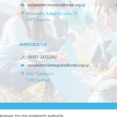
:
polykentro.lemesou@onek.org.cy
Μισιαούλη & Καβάζογλου 23
3017 Λεμεσός
ΑΜΜΟΧΩΣΤΟΣ
: 00357-23722292
:
polykentro.famagusta@onek.org.cy
Ηλία Τηλαύγη 6
5390 Σωτήρα
μένων
έρουμε την πιο ευχάριστη εμπειρία,