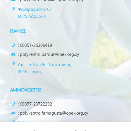
Φανερωμένης 62
6025 Λάρνακα
ΠΑΦΟΣ
: 00357-26306419
:
polykentro.pafou@onek.org.cy
Απ. Παύλου & Γλάδστωνος
8046 Πάφος
ΑΜΜΟΧΩΣΤΟΣ
: 00357-23722292
:
polykentro.famagusta@onek.org.cy
Ηλία Τηλαύγη 6
5390 Σωτήρα